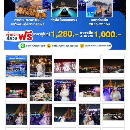
การ
จอง
แจ้ง
การ
ชำระ
เงิน
ติดต่อ
เรา
อัพเดท
ใหม่
รีวิว
จาก
ลูกค้า