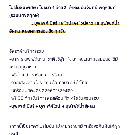
โปรโมชั่นพิเศษ : โปรมา 4 จ่าย 3 สำหรับวันจันทร์-พฤหัสบดี
(รวมนักขัตฤกษ์)
: บุฟเฟต์เบียร์ และไวน์แดง ไวน์ขาว และบุฟเฟต์น้ำ
อัดลม ตลอดการล่องเรือ ทุกวัน
อัตราค่าบริการรวม
-อาหาร บุฟเฟต์นานาชาติ ,ซีฟู้ด กุ้งเผา หอยเผา แซลม่อนซาซิมิ
ตามเมนูอาหาร
-ฟรีน้ำเปล่า ชาร้อน กาแฟร้อน
-การแสดงตามโปรแกรมเรือ คาบาเร่ห์ รำไทย
-นักร้อง นักดนตรี ตลอดการล่องเรือ
-ฟรี มินิเค้ก ใช้บริการตรงเดือนเกิด หรือวันครบรอบ
-บุฟเฟต์เบียร์ + บุฟเฟต์ไวน์ + บุฟเฟต์น้ำอัดลม
ราคานี้เป็นราคาโปรโมชั่น ไม่สามารถยกเลิกหรือขอคืนเงินได้ทุก